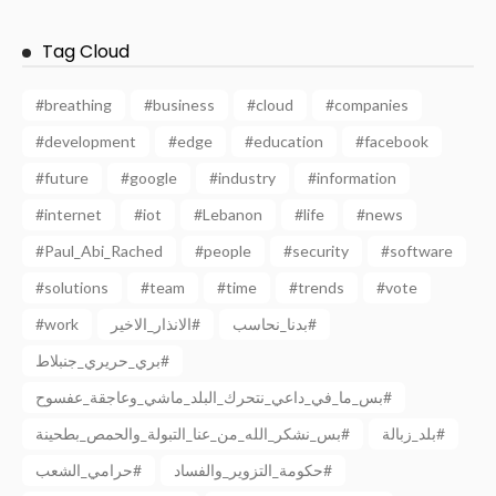
Tag Cloud
#breathing
#business
#cloud
#companies
#development
#edge
#education
#facebook
#future
#google
#industry
#information
#internet
#iot
#Lebanon
#life
#news
#Paul_Abi_Rached
#people
#security
#software
#solutions
#team
#time
#trends
#vote
#work
الانذار_الاخير#
بدنا_نحاسب#
بري_حريري_جنبلاط#
بس_ما_في_داعي_نتحرك_البلد_ماشي_وعاجقة_عفسوح#
بلد_زبالة#
بس_نشكر_الله_من_عنا_التبولة_والحمص_بطحينة#
حكومة_التزوير_والفساد#
حرامي_الشعب#