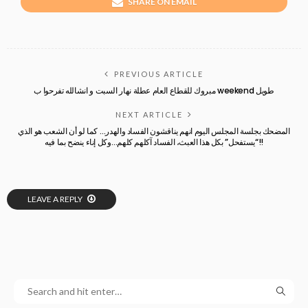
SHARE ON EMAIL
PREVIOUS ARTICLE
مبروك للقطاع العام عطلة نهار السبت و انشالله تفرحوا ب weekend طويل
NEXT ARTICLE
المضحك بجلسة المجلس اليوم انهم يناقشون الفساد والهدر… كما لو أن الشعب هو الذي
“يستفحل” بكل هذا العبث، الفساد آكلهم كلهم…وكل إناء ينضح بما فيه!!
LEAVE A REPLY