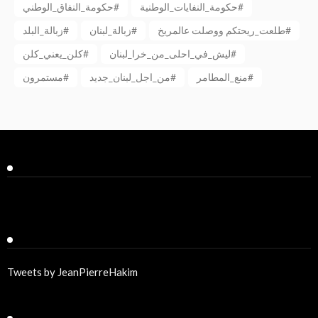
حكومة_النفايات_الوطنية#
حكومة_النفاق_الوطني#
طلعت_ريحتكم ووصلت عالمريخ#
زبالة_لبنان#
زبالة_البلد#
ليش_في_احلى_من_خرا_لبنان#
كلن_يعني_كلن#
منع_المطامر#
من_اجل_لبنان_جديد#
مستمرون#
Facebook
Twitter
Tweets by JeanPierreHakim
Recent Posts