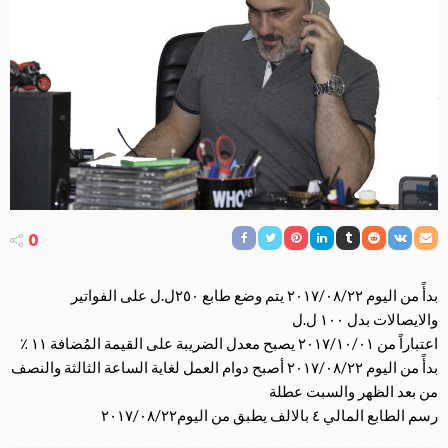
0
بدأً من اليوم ٢٠١٧/٠٨/٢٢ يتم وضع طابع ٢٥٠ل.ل على الفواتير
والايصالات بدل ١٠٠ ل.ل
اعتباراً من ٢٠١٧/١٠/٠١ يصبح معدل الضريبة على القيمة المُضافة ١١ ٪
بدأً من اليو
م ٢٠١٧/٠٨/٢٢ أصبح دوام العمل لغاية الساعة الثالثة والنصف
من بعد الظهر والسبت عطلة
رسم الطابع المالي ٤ بالالف يطبق من اليوم٢٠١٧/٠٨/٢٢