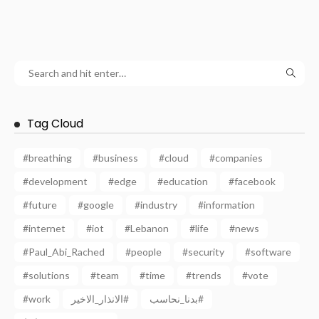
Tag Cloud
#breathing
#business
#cloud
#companies
#development
#edge
#education
#facebook
#future
#google
#industry
#information
#internet
#iot
#Lebanon
#life
#news
#Paul_Abi_Rached
#people
#security
#software
#solutions
#team
#time
#trends
#vote
بدنا_نحاسب#
الانذار_الاخير#
#work