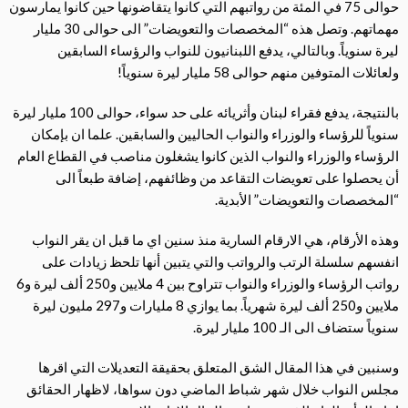
حوالى 75 في المئة من رواتبهم التي كانوا يتقاضونها حين كانوا يمارسون
مهماتهم. وتصل هذه “المخصصات والتعويضات” الى حوالى 30 مليار
ليرة سنوياً. وبالتالي، يدفع اللبنانيون للنواب والرؤساء السابقين
ولعائلات المتوفين منهم حوالى 58 مليار ليرة سنوياً!
بالنتيجة، يدفع فقراء لبنان وأثريائه على حد سواء، حوالى 100 مليار ليرة
سنوياً للرؤساء والوزراء والنواب الحاليين والسابقين. علما ان بإمكان
الرؤساء والوزراء والنواب الذين كانوا يشغلون مناصب في القطاع العام
أن يحصلوا على تعويضات التقاعد من وظائفهم، إضافة طبعاً الى
“المخصصات والتعويضات” الأبدية.
وهذه الأرقام، هي الارقام السارية منذ سنين اي ما قبل ان يقر النواب
انفسهم سلسلة الرتب والرواتب والتي يتبين أنها تلحظ زيادات على
رواتب الرؤساء والوزراء والنواب تتراوح بين 4 ملايين و250 ألف ليرة و6
ملايين و250 ألف ليرة شهرياً. بما يوازي 8 مليارات و297 مليون ليرة
سنوياً ستضاف الى الـ 100 مليار ليرة.
وسنبين في هذا المقال الشق المتعلق بحقيقة التعديلات التي اقرها
مجلس النواب خلال شهر شباط الماضي دون سواها، لاظهار الحقائق