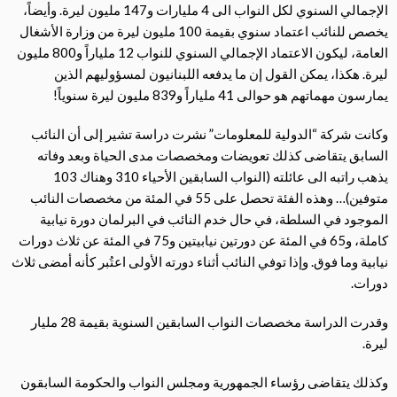
الإجمالي السنوي لكل النواب الى 4 مليارات و147 مليون ليرة. وأيضاً،
يخصص للنائب اعتماد سنوي بقيمة 100 مليون ليرة من وزارة الأشغال
العامة، ليكون الاعتماد الإجمالي السنوي للنواب 12 ملياراً و800 مليون
ليرة. هكذا، يمكن القول إن ما يدفعه اللبنانيون لمسؤوليهم الذين
يمارسون مهماتهم هو حوالى 41 ملياراً و839 مليون ليرة سنوياً!
وكانت شركة “الدولية للمعلومات” نشرت دراسة تشير إلى أن النائب
السابق يتقاضى كذلك تعويضات ومخصصات مدى الحياة وبعد وفاته
يذهب راتبه الى عائلته (النواب السابقين الأحياء 310 وهناك 103
متوفين)… وهذه الفئة تحصل على 55 في المئة من مخصصات النائب
الموجود في السلطة، في حال خدم النائب في البرلمان دورة نيابية
كاملة، و65 في المئة عن دورتين نيابيتين و75 في المئة عن ثلاث دورات
نيابية وما فوق. وإذا توفي النائب أثناء دورته الأولى اعتُبر كأنه أمضى ثلاث
دورات.
وقدرت الدراسة مخصصات النواب السابقين السنوية بقيمة 28 مليار
ليرة.
وكذلك يتقاضى رؤساء الجمهورية ومجلس النواب والحكومة السابقون