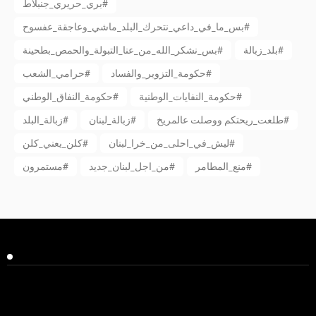
بري_حريري_جنبلاط#
بس_ما_في_داعي_نتحرك_البلد_ماشي_وعاجقة_عفسوح#
بلد_زبالة#
بس_نشكر_الله_من_عنا_التبولة_والحمص_بطحينة#
حكومة_التزوير_والفساد#
حرامي_الشعب#
حكومة_النفايات_الوطنية#
حكومة_النفاق_الوطني#
طلعت_ريحتكم ووصلت عالمريخ#
زبالة_لبنان#
زبالة_البلد#
ليش_في_احلى_من_خرا_لبنان#
كلن_يعني_كلن#
منع_المطامر#
من_اجل_لبنان_جديد#
مستمرون#
Facebook