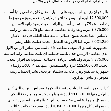
امام الرأي العام الذي هو صاحب المال الاول والاخير.
والواقع ان رئيس الجمهورية على سبيل المثال كان يتقاضى راتبا أساسه
12,500,000 ليرة لبنانية، وبعد انتهاء ولايته وتقاعده يصبح مجموع ما
يتقاضاه هو 75 بالمئة من أساس الراتب بحيث يصبح راتبه الاساس
9,375,000 ليرة، وبعد وفاته تتقاضى عائلته مبلغ 75 بالمئة من راتبه
الاساس ايضا بحيث يصبح اجمالي ما تتقاضاه العائلة في هذا الاطار
7,031,250 ليرة . اما الان وبعد التعديل الجديد فباتت عائلة رئيس
الجمهورية السابق المتوفى تتقاضى 75 بالمئة من اساس الراتب الاول
الذي يتقاضاه الرئيس خلال تأديته خدماته، اي باتت تتقاضى راتبا اساسه
9,375,000 ليرة، وقد بلغت الزيادة الاجمالية السنوية بعد اقرار التعديل
الجديد 112,500,000 ليرة. والمستفيدون منها هم 4 عائلات رؤساء
جمهورية سابقين وهي عائلات: سليمان فرنجية، بشير الجميل، رينيه
معوض، والياس الهراوي.
كذلك الامر بالنسبة لرواتب رؤساء الحكومة ومجلس النواب التي كان
يبلغ كل منها 11,850,000 ليرة شهريا وبعد خروجهما من جنة الحكم
يصبح كل منهما يتقاضى مخصصات تبلغ 75 بالمئة من اساس راتبه اي
يصبح راتب كل منهما 8,868.750.000 ليرة، وبعد وفاته كانت عائلته