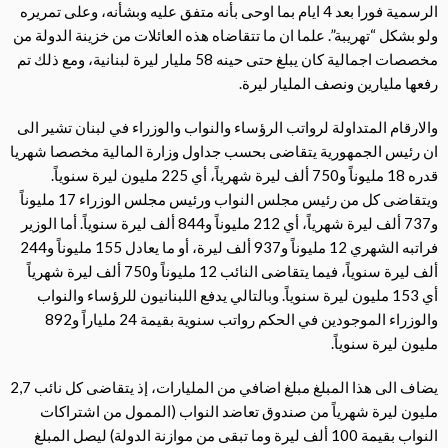
الرسمية فورا بعد 4 ايام بما اوحى بأنه متفق عليه وبشأنه، وعلى تمريره
ولو بشكل “تهريبة”. علما ان ما تتقاضاه هذه العائلات من خزينة الدولة من
مخصصات اجمالية كان يبلغ حتى حينه 58 مليار ليرة لبنانية، ومع ذلك تم
رفعها مليارين ونصف المليار ليرة.
والارقام المتداولة لرواتب الرؤساء والنواب والوزراء في لبنان تشير الى
ان رئيس الجمهورية يتقاضى بحسب جداول وزارة المالية مخصصا شهريا
قدره 18 مليوناً و750 ألف ليرة شهرياً، أي 225 مليون ليرة سنوياً.
ويتقاضى كل من رئيس مجلس النواب ورئيس مجلس الوزراء 17 مليوناً
و737 ألف ليرة شهرياً، أي 212 مليوناً و844 ألف ليرة سنوياً. أما الوزير
فراتبه الشهري 12 مليوناً و937 ألف ليرة، أو ما يعادل 155 مليوناً و244
ألف ليرة سنوياً، فيما يتقاضى النائب 12 مليوناً و750 ألف ليرة شهرياً
أي 153 مليون ليرة سنوياً. وبالتالي يدفع اللبنانيون للرؤساء والنواب
والوزراء الموجودين في الحكم رواتب سنوية بقيمة 24 ملياراً و892
مليون ليرة سنوياً.
يضاف الى هذا المبلغ مبلغ اضافي من المليارات، إذ يتقاضى كل نائب 2,7
مليون ليرة شهرياً من صندوق تعاضد النواب (الممول من اشتراكات
النواب بقيمة 100 ألف ليرة وما تبقى من موازنة الدولة) ليصل المبلغ