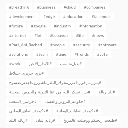
#breathing
#business
#cloud
#companies
#development
#edge
#education
#facebook
#future
#google
#industry
#information
#internet
#iot
#Lebanon
#life
#news
#Paul_Abi_Rached
#people
#security
#software
#solutions
#team
#time
#trends
#vote
#work
الانذار_الاخير#
بدنا_نحاسب#
بري_حريري_جنبلاط#
بس_ما_في_داعي_نتحرك_البلد_ماشي_وعاجقة_عفسوح#
بلد_زبالة#
بس_نشكر_الله_من_عنا_التبولة_والحمص_بطحينة#
حكومة_التزوير_والفساد#
حرامي_الشعب#
حكومة_النفايات_الوطنية#
حكومة_النفاق_الوطني#
طلعت_ريحتكم ووصلت عالمريخ#
زبالة_لبنان#
زبالة_البلد#