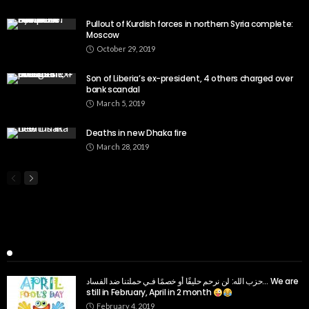
Pullout of Kurdish forces in northern Syria complete:
Moscow
October 29, 2019
Son of Liberia’s ex-president, 4 others charged over
bank scandal
March 5, 2019
Deaths in new Dhaka fire
March 28, 2019
Popular Week
حزب الله: لن نرحم حليفًا أو خصمًا فـي حملتنا ضد الفساد… We are
still in February, April in 2 month
February 4, 2019