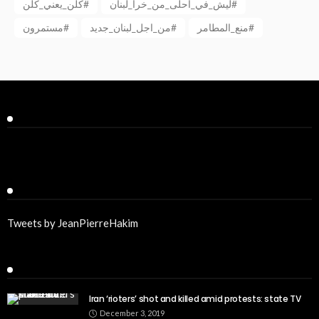
ليش_في_احلى_من_خرا_لبنان#
كلن_يعني_كلن#
منع_المطامر#
من_اجل_لبنان_جديد#
مستمرون#
Facebook
Twitter
Tweets by JeanPierreHakim
Recent Posts
Iran ‘rioters’ shot and killed amid protests: state TV
December 3, 2019