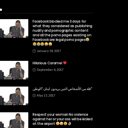
Popular Week
Facebook blocked me 3 days for
what they considered as publishing
nudity and pornographic content
and all the porno pages existing on
Facebook are legal porno pages
January 18, 2017
Hilarious Caramel
September 4, 2017
قلة من الأشخاص الذين يريدون لبنان “الوطن”
May 15, 2017
Respect your woman No violence
against her or your ass will be kicked
at the airport