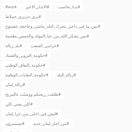
#work
الانذار_الاخير#
بدنا_نحاسب#
بري_حريري_جنبلاط#
بس_ما_في_داعي_نتحرك_البلد_ماشي_وعاجقة_عفسوح#
بس_نشكر_الله_من_عنا_التبولة_والحمص_بطحينة#
حرامي_الشعب#
بلد_زبالة#
حكومة_التزوير_والفساد#
حكومة_النفاق_الوطني#
زبالة_البلد#
حكومة_النفايات_الوطنية#
زبالة_لبنان#
طلعت_ريحتكم ووصلت عالمريخ#
كلن_يعني_كلن#
ليش_في_احلى_من_خرا_لبنان#
من_اجل_لبنان_جديد#
مستمرون#