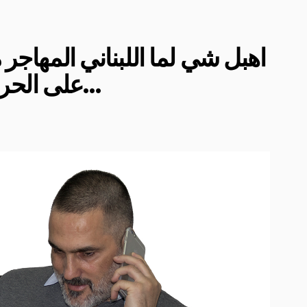
اهبل شي لما اللبناني المهاج
على الحراك من بعيد. ولَك فك بقى…