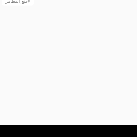
منع_المطامر#