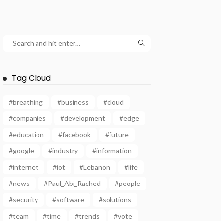
Tag Cloud
#breathing
#business
#cloud
#companies
#development
#edge
#education
#facebook
#future
#google
#industry
#information
#internet
#iot
#Lebanon
#life
#news
#Paul_Abi_Rached
#people
#security
#software
#solutions
#team
#time
#trends
#vote