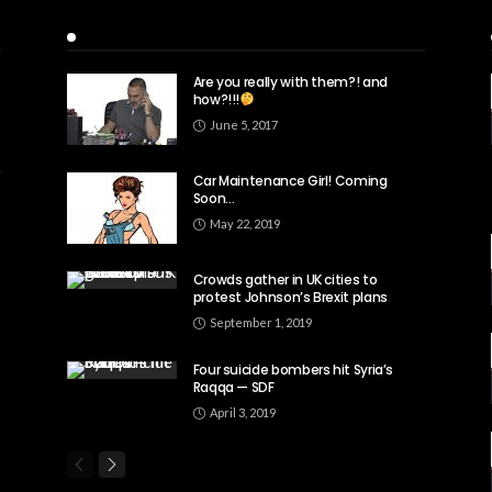
Recent Posts
Are you really with them?! and
how?!!!
June 5, 2017
Car Maintenance Girl! Coming
Soon…
May 22, 2019
Crowds gather in UK cities to
protest Johnson’s Brexit plans
September 1, 2019
Four suicide bombers hit Syria’s
Raqqa — SDF
April 3, 2019