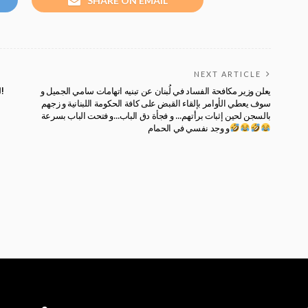
SHARE ON EMAIL
NEXT ARTICLE
يعلن وزير مكافحة الفساد في لُبنان عن تبنيه اتهامات سامي الجميل و
لماذا هذه الأيام يقوم بعض القوم المهضوم بسرقة مقالاتي و تبنيها؟!
سوف يعطي الأوامر بإلقاء القبض على كافة الحكومة اللبنانية و زجهم
بالسجن لحين إثبات برأتهم… و فجأة دق الباب…و فتحت الباب بسرعة
و وجد نفسي في الحمام