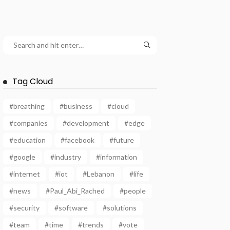
Tag Cloud
#breathing
#business
#cloud
#companies
#development
#edge
#education
#facebook
#future
#google
#industry
#information
#internet
#iot
#Lebanon
#life
#news
#Paul_Abi_Rached
#people
#security
#software
#solutions
#team
#time
#trends
#vote