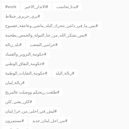
#work
الانذار_الاخير#
بدنا_نحاسب#
بري_حريري_جنبلاط#
بس_ما_في_داعي_نتحرك_البلد_ماشي_وعاجقة_عفسوح#
بس_نشكر_الله_من_عنا_التبولة_والحمص_بطحينة#
حرامي_الشعب#
بلد_زبالة#
حكومة_التزوير_والفساد#
حكومة_النفاق_الوطني#
زبالة_البلد#
حكومة_النفايات_الوطنية#
زبالة_لبنان#
طلعت_ريحتكم ووصلت عالمريخ#
كلن_يعني_كلن#
ليش_في_احلى_من_خرا_لبنان#
من_اجل_لبنان_جديد#
مستمرون#