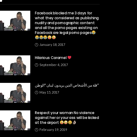
Popular Week
Facebook blocked me 3 days for
what they considered as publishing
nudity and pornographic content
and all the porno pages existing on
Facebook are legal porno pages
January 18, 2017
Hilarious Caramel
September 4, 2017
قلة من الأشخاص الذين يريدون لبنان “الوطن”
May 15, 2017
Respect your woman No violence
against her or your ass will be kicked
at the airport
February 19, 2019