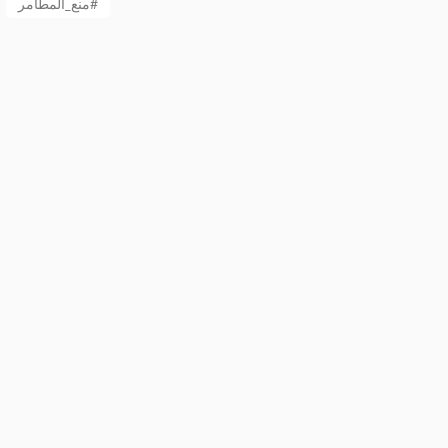
منع_المطامر#