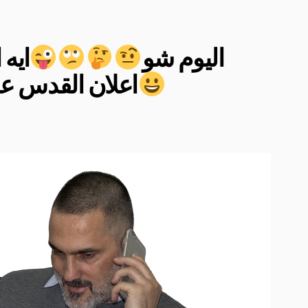
اليوم شو
ايه 
اعلان القدس عا