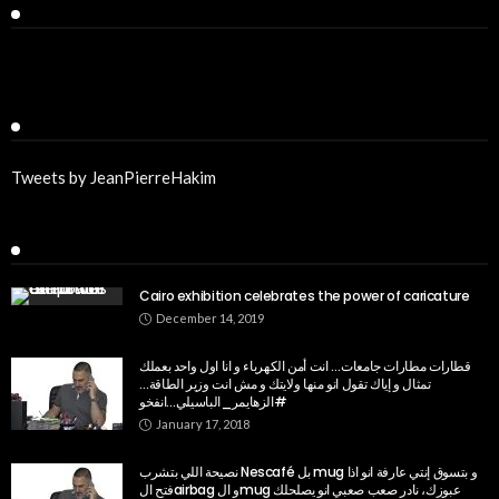
Facebook
Twitter
Tweets by JeanPierreHakim
Recent Posts
Cairo exhibition celebrates the power of caricature
December 14, 2019
قطارات مطارات جامعات… انت أمن الكهرباء و انا اول واحد بعملك
تمثال و إياك تقول انو منها ولايتك و مش انت وزير الطاقة…
#الزهايمر_الباسيلي…انفخو
January 17, 2018
نصيحة اللي بتشرب Nescafé بل mug و بتسوق إنتي عارفة انو اذا
فتح الairbag و الmug عبوزك، نادر صعب صعبي انو يصلحلك