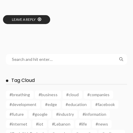
LEAVE A REPLY
Tag Cloud
#breathing
#business
#cloud
#companies
#development
#edge
#education
#facebook
#future
#google
#industry
#information
#internet
#iot
#Lebanon
#life
#news