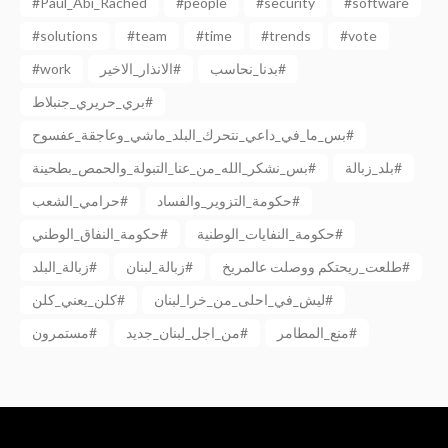
#Paul_Abi_Rached
#people
#security
#software
#solutions
#team
#time
#trends
#vote
#work
الانذار_الاخير#
بدنا_نحاسب#
بري_حريري_جنبلاط#
بس_ما_في_داعي_نتحرك_البلد_ماشي_وعاجقة_عفسوح#
بلد_زبالة#
بس_نشكر_الله_من_عنا_التبولة_والحمص_بطحينة#
حكومة_التزوير_والفساد#
حرامي_الشعب#
حكومة_النفايات_الوطنية#
حكومة_النفاق_الوطني#
طلعت_ريحتكم ووصلت عالمريخ#
زبالة_لبنان#
زبالة_البلد#
ليش_في_احلى_من_خرا_لبنان#
كلن_يعني_كلن#
منع_المطامر#
من_اجل_لبنان_جديد#
مستمرون#