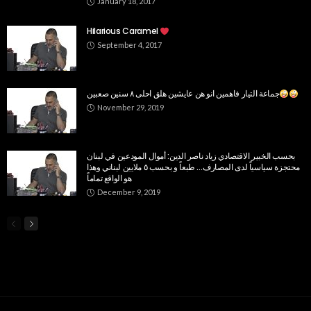
January 18, 2017
Hilarious Caramel
September 4, 2017
جماعة التيار فاهمين انو هن عايشين هلق احلى ٨ سنين صعبين
November 29, 2019
بحسب الخبير الاقتصادي زياد ناصر الدين: أموال المودعين في لبنان
محتجزة سياسياً لدى المصارف… طبعاً و بحسب ٥ ملايين لبناني وهذا
هو الواقع تماماً
December 9, 2019