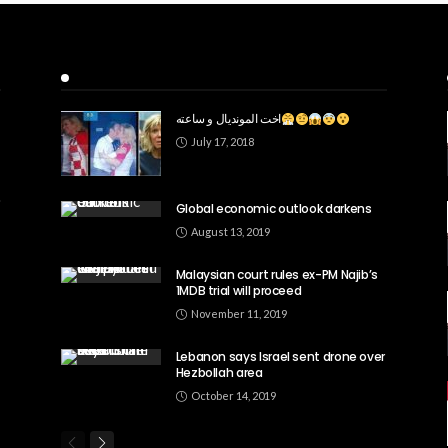
Recent Posts
اخت المونديال و ساعته
July 17, 2018
Global economic outlook darkens
August 13, 2019
Malaysian court rules ex-PM Najib’s
1MDB trial will proceed
November 11, 2019
Lebanon says Israel sent drone over
Hezbollah area
October 14, 2019