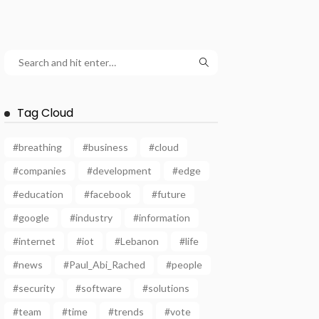
Tag Cloud
#breathing
#business
#cloud
#companies
#development
#edge
#education
#facebook
#future
#google
#industry
#information
#internet
#iot
#Lebanon
#life
#news
#Paul_Abi_Rached
#people
#security
#software
#solutions
#team
#time
#trends
#vote