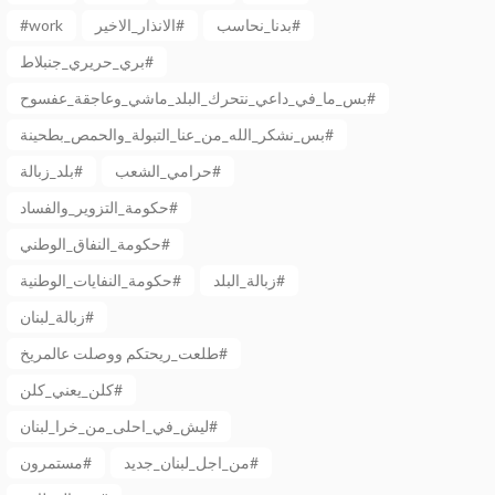
#work
الانذار_الاخير#
بدنا_نحاسب#
بري_حريري_جنبلاط#
بس_ما_في_داعي_نتحرك_البلد_ماشي_وعاجقة_عفسوح#
بس_نشكر_الله_من_عنا_التبولة_والحمص_بطحينة#
حرامي_الشعب#
بلد_زبالة#
حكومة_التزوير_والفساد#
حكومة_النفاق_الوطني#
زبالة_البلد#
حكومة_النفايات_الوطنية#
زبالة_لبنان#
طلعت_ريحتكم ووصلت عالمريخ#
كلن_يعني_كلن#
ليش_في_احلى_من_خرا_لبنان#
من_اجل_لبنان_جديد#
مستمرون#