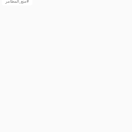
منع_المطامر#