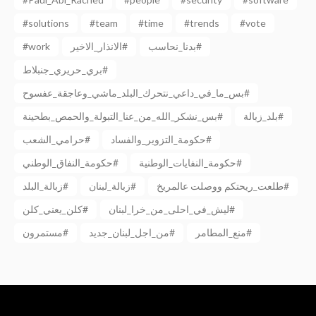
#solutions
#team
#time
#trends
#vote
#work
الانذار_الاخير#
بدنا_نحاسب#
بري_حريري_جنبلاط#
بس_ما_في_داعي_نتحرك_البلد_ماشي_وعاجقة_عفسوح#
بلد_زبالة#
بس_نشكر_الله_من_عنا_التبولة_والحمص_بطحينة#
حكومة_التزوير_والفساد#
حرامي_الشعب#
حكومة_النفايات_الوطنية#
حكومة_النفاق_الوطني#
طلعت_ريحتكم ووصلت عالمريخ#
زبالة_لبنان#
زبالة_البلد#
ليش_في_احلى_من_خرا_لبنان#
كلن_يعني_كلن#
منع_المطامر#
من_اجل_لبنان_جديد#
مستمرون#