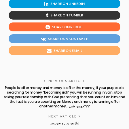
SHARE ON LINKEDIN
SHARE ON TUMBLR
SHARE ON REDDIT
SHARE ON VKONTAKTE
SHARE ON EMAIL
PREVIOUS ARTICLE
People is after money and money is after the money, if your purpose is
searching for money “becoming rich” you will be running in vain, stop
faking your relationship with God pretending that you count on him and
the fact is you are counting on Money and money is running after
another money… فهمتوا شي???
NEXT ARTICLE
ليك هن وين و نحن وين