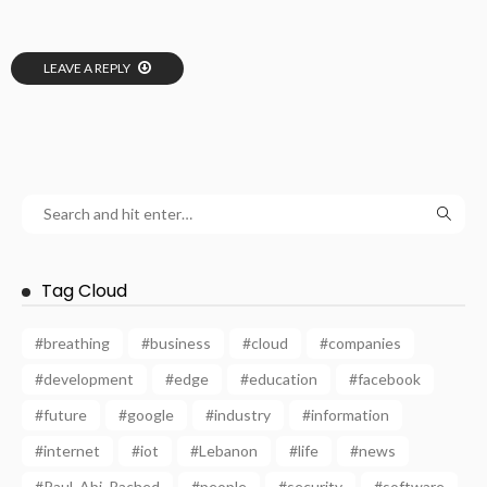
LEAVE A REPLY
Tag Cloud
#breathing
#business
#cloud
#companies
#development
#edge
#education
#facebook
#future
#google
#industry
#information
#internet
#iot
#Lebanon
#life
#news
#Paul_Abi_Rached
#people
#security
#software