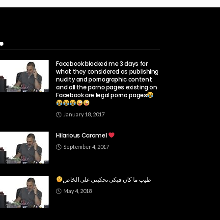
Popular Week
Facebook blocked me 3 days for
what they considered as publishing
nudity and pornographic content
and all the porno pages existing on
Facebook are legal porno pages
January 18, 2017
Hilarious Caramel
September 4, 2017
طيب ما كان فيكي تحكيني على الخاص
May 4, 2018