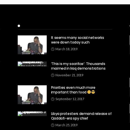
Recent Posts
It seems many social networks
were down today such
March 18, 2019
‘This is my sacrifice’: Thousands
maimed in Iraq demonstrations
November 21, 2019
Priorities even much more
important than food
September 12, 2017
Libya protesters demand release of
Qaddafi-era spy chief
March 25, 2019