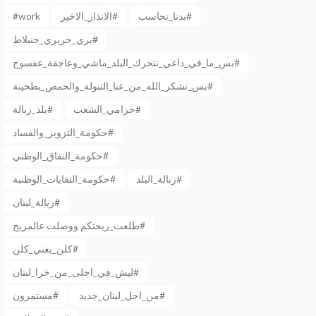
#work
الانذار_الاخير#
بدنا_نحاسب#
بري_حريري_جنبلاط#
بس_ما_في_داعي_نتحرك_البلد_ماشي_وعاجقة_عفسوح#
بس_نشكر_الله_من_عنا_التبولة_والحمص_بطحينة#
حرامي_الشعب#
بلد_زبالة#
حكومة_التزوير_والفساد#
حكومة_النفاق_الوطني#
زبالة_البلد#
حكومة_النفايات_الوطنية#
زبالة_لبنان#
طلعت_ريحتكم ووصلت عالمريخ#
كلن_يعني_كلن#
ليش_في_احلى_من_خرا_لبنان#
من_اجل_لبنان_جديد#
مستمرون#