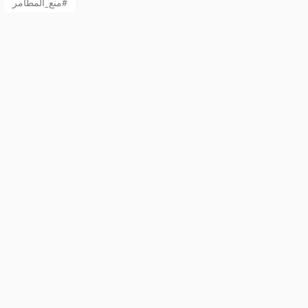
منع_المطامر#