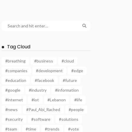
Tag Cloud
#breathing
#business
#cloud
#companies
#development
#edge
#education
#facebook
#future
#google
#industry
#information
#internet
#iot
#Lebanon
#life
#news
#Paul_Abi_Rached
#people
#security
#software
#solutions
#team
#time
#trends
#vote