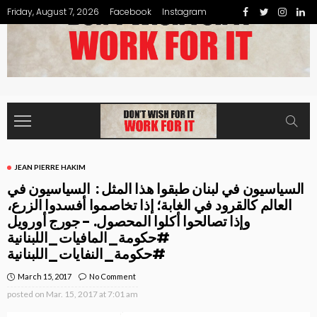
Friday, August 7, 2026
Facebook
Instagram
JEAN PIERRE HAKIM
السياسيون في لبنان طبقوا هذا المثل : ‏ السياسيون في
العالم كالقرود في الغابة؛ إذا تخاصموا أفسدوا الزرع،
وإذا تصالحوا أكلوا المحصول. ‏- جورج أورويل
#حكومة_المافيات_اللبنانية
#حكومة_النفايات_اللبنانية
March 15, 2017
No Comment
posted on
Mar. 15, 2017 at 7:01 am