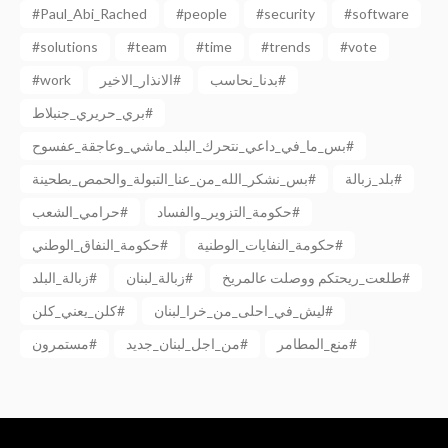
#Paul_Abi_Rached
#people
#security
#software
#solutions
#team
#time
#trends
#vote
#work
الانذار_الاخير#
بدنا_نحاسب#
بري_حريري_جنبلاط#
بس_ما_في_داعي_نتحرك_البلد_ماشي_وعاجقة_عفسوح#
بلد_زبالة#
بس_نشكر_الله_من_عنا_التبولة_والحمص_بطحينة#
حكومة_التزوير_والفساد#
حرامي_الشعب#
حكومة_النفايات_الوطنية#
حكومة_النفاق_الوطني#
طلعت_ريحتكم ووصلت عالمريخ#
زبالة_لبنان#
زبالة_البلد#
ليش_في_احلى_من_خرا_لبنان#
كلن_يعني_كلن#
منع_المطامر#
من_اجل_لبنان_جديد#
مستمرون#