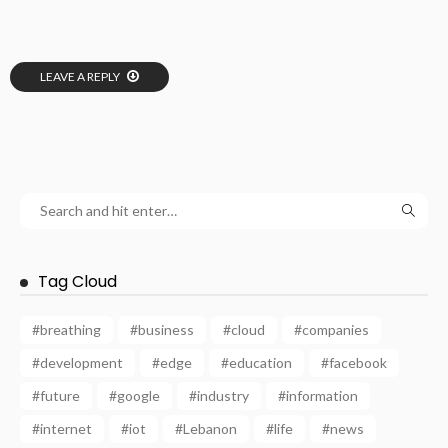
LEAVE A REPLY
Tag Cloud
#breathing
#business
#cloud
#companies
#development
#edge
#education
#facebook
#future
#google
#industry
#information
#internet
#iot
#Lebanon
#life
#news