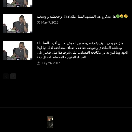
هل تتذكروا هذا المشهد المذل ملئه اذلال و جحشنة و وسخنة
May 7, 2018
هلق قهوجي سوف يتم تسريحه من الجيش بعد ان أقرت السلسلة
ومعاشه التقاعدي وتعويضه تضاعف اضعاف مضاعفة لذلك تبا لهذا
العهد ‏وتبا لمن يدعي مكافحة الفساد… على شرط هذا مثل صغير على
الفساد المنهج و المخطط له بكل دقة
July 24, 2017