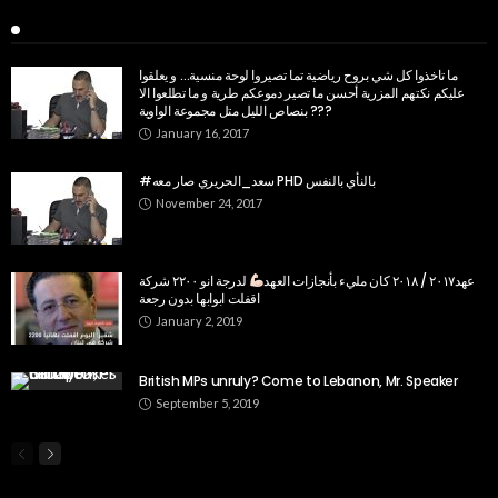
Recent Posts
ما تاخذوا كل شي بروح رياضية تما تصيروا لوحة منسية… و يعلقوا
عليكم نكتهم المزرية أحسن ما تصير دموعكم طرية و ما تطلعوا الا
بنصاص الليل متل مجموعة الواوية ???
January 16, 2017
#سعد_الحريري صار معه PHD بالنأي بالنفس
November 24, 2017
عهد٢٠١٧ / ٢٠١٨ كان مليء بأنجازات العهد
لدرجة انو ٢٢٠٠ شركة
اقفلت ابوابها بدون رجعة
January 2, 2019
British MPs unruly? Come to Lebanon, Mr. Speaker
September 5, 2019