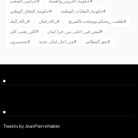
حكومة_التزوير_والفساد#
حرامي_الشعب#
حكومة_النفايات_الوطنية#
حكومة_النفاق_الوطني#
طلعت_ريحتكم ووصلت عالمريخ#
زبالة_لبنان#
زبالة_البلد#
ليش_في_احلى_من_خرا_لبنان#
كلن_يعني_كلن#
منع_المطامر#
من_اجل_لبنان_جديد#
مستمرون#
Facebook
Twitter
Tweets by JeanPierreHakim