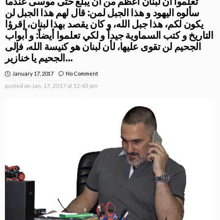
تعلموا ان لبنان اعظم من أن يبلع حتى موسى عندما
سألوه اليهود و هذا الجبل لمن: قال لهم هذا الجبل لن
يكون لكم، هذا جبل الله، و كان يقصد بهذا لبنان، إقرؤا
التاريخ و كتب السماوية جيداً و لكي تعلموا أيضاً: و أبواب
الجحيم لن تقوى عليها، لأن لبنان هو كنيسة الله، فإلى
الجحيم يا خنازير…
January 17, 2017
No Comment
posted on
Jan. 17, 2017 at 12:43 pm