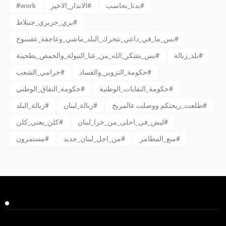
#work
الانذار_الاخير#
بدنا_نحاسب#
بري_حريري_جنبلاط#
بس_ما_في_داعي_نتحرك_البلد_ماشي_وعاجقة_عفسوح#
بلد_زبالة#
بس_نشكر_الله_من_عنا_التبولة_والحمص_بطحينة#
حكومة_التزوير_والفساد#
حرامي_الشعب#
حكومة_النفايات_الوطنية#
حكومة_النفاق_الوطني#
طلعت_ريحتكم ووصلت عالمريخ#
زبالة_لبنان#
زبالة_البلد#
ليش_في_احلى_من_خرا_لبنان#
كلن_يعني_كلن#
منع_المطامر#
من_اجل_لبنان_جديد#
مستمرون#
Facebook