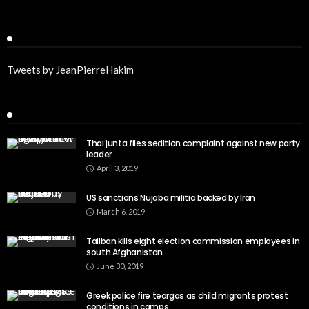
Twitter
Tweets by JeanPierreHakim
Recent Posts
Thai junta files sedition complaint against new party
leader
April 3, 2019
US sanctions Nujaba militia backed by Iran
March 6, 2019
Taliban kills eight election commission employees in
south Afghanistan
June 30, 2019
Greek police fire teargas as child migrants protest
conditions in camps