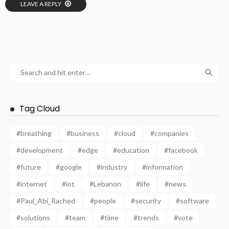
LEAVE A REPLY
Tag Cloud
#breathing
#business
#cloud
#companies
#development
#edge
#education
#facebook
#future
#google
#industry
#information
#internet
#iot
#Lebanon
#life
#news
#Paul_Abi_Rached
#people
#security
#software
#solutions
#team
#time
#trends
#vote