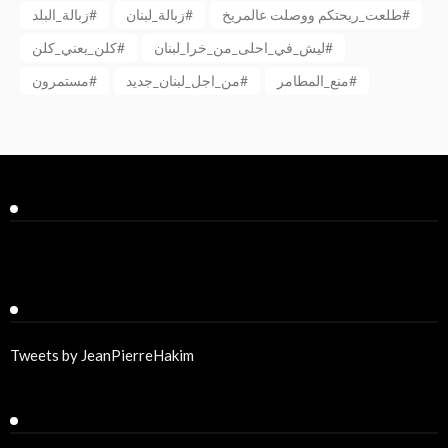
طلعت_ريحتكم ووصلت عالمريخ#
زبالة_لبنان#
زبالة_البلد#
ليش_في_احلى_من_خرا_لبنان#
كلن_يعني_كلن#
منع_المطامر#
من_اجل_لبنان_جديد#
مستمرون#
Facebook
Twitter
Tweets by JeanPierreHakim
Recent Posts