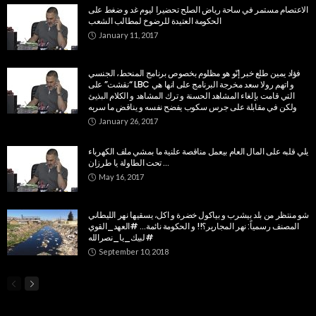
الاعتصام مستمر في ساحة رياض الصلح تحضيرا ليوم غد و ضغط على
الحكومة العتيدة للرضوخ لمطالب الشعب
January 11, 2017
فؤاد يمين طلع خبر إنّو هو مظلوم بخصوص برنامج المنحط، الجنسي
“نقشت” على LBC و اتهم رولا سعد مخرجة البرنامج على انها هي
التي قامت بإلغاء المشاهد الحسنة و ترك المشاهد و الكلام البذيئ
ولكن في مقابلة على جرس سكوب يفضح نفسه و يناقض ما سربه
January 26, 2017
يلي قلبه على المال العام بيعمل مناقصة علنية ما بمشي ملف الكهرباء
تحت الطاولة يا طرزان …
May 16, 2017
شو منتظر من بلد بيشرب و بياكول خضرة و اكل، يسقيها نهر الليطاني
المصنف رسمياً: نهر المجارير؟!! و الحكومة نائمة… #العهد_القوي
#لبيك_يا_نصرالله
September 10, 2018