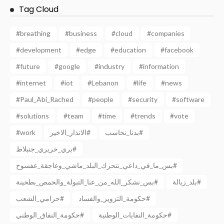
Tag Cloud
#breathing
#business
#cloud
#companies
#development
#edge
#education
#facebook
#future
#google
#industry
#information
#internet
#iot
#Lebanon
#life
#news
#Paul_Abi_Rached
#people
#security
#software
#solutions
#team
#time
#trends
#vote
بدنا_نحاسب#
الانذار_الاخير#
#work
بري_حريري_جنبلاط#
بس_ما_في_داعي_نتحرك_البلد_ماشي_وعاجقة_عفسوح#
بلد_زبالة#
بس_نشكر_الله_من_عنا_التبولة_والحمص_بطحينة#
حكومة_التزوير_والفساد#
حرامي_الشعب#
حكومة_النفايات_الوطنية#
حكومة_النفاق_الوطني#