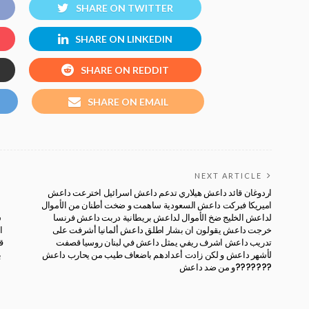
SHARE ON TWITTER
SHARE ON LINKEDIN
SHARE ON REDDIT
SHARE ON EMAIL
NEXT ARTICLE
اردوغان قائد داعش هيلاري تدعم داعش اسرائيل اخترعت داعش
اميريكا فبركت داعش السعودية ساهمت و ضخت أطنان من الأموال
لداعش الخليج ضخ الأموال لداعش بريطانية دربت داعش فرنسا
ش
خرجت داعش يقولون ان بشار اطلق داعش ألمانيا أشرفت على
ا
تدريب داعش اشرف ريفي يمثل داعش في لبنان روسيا قصفت
ق
لأشهر داعش و لكن زادت أعدادهم باضعاف طيب من يحارب داعش
ب
و من ضد داعش???????