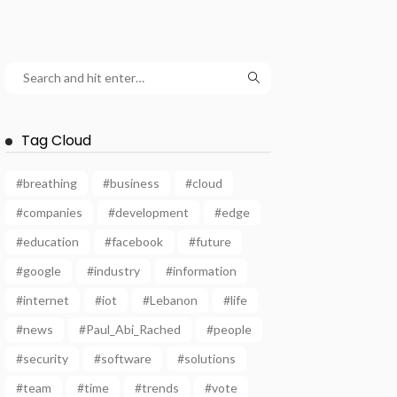
Tag Cloud
#breathing
#business
#cloud
#companies
#development
#edge
#education
#facebook
#future
#google
#industry
#information
#internet
#iot
#Lebanon
#life
#news
#Paul_Abi_Rached
#people
#security
#software
#solutions
#team
#time
#trends
#vote