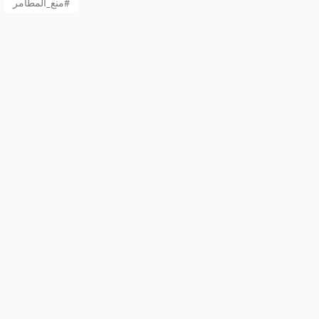
منع_المطامر#