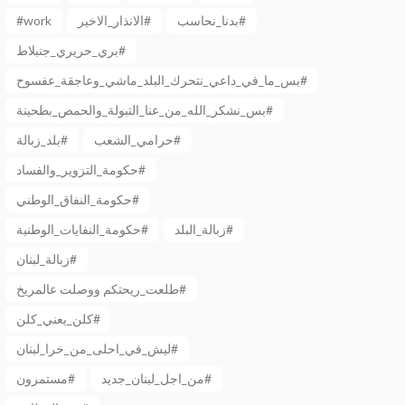
بدنا_نحاسب#
الانذار_الاخير#
#work
بري_حريري_جنبلاط#
بس_ما_في_داعي_نتحرك_البلد_ماشي_وعاجقة_عفسوح#
بس_نشكر_الله_من_عنا_التبولة_والحمص_بطحينة#
حرامي_الشعب#
بلد_زبالة#
حكومة_التزوير_والفساد#
حكومة_النفاق_الوطني#
زبالة_البلد#
حكومة_النفايات_الوطنية#
زبالة_لبنان#
طلعت_ريحتكم ووصلت عالمريخ#
كلن_يعني_كلن#
ليش_في_احلى_من_خرا_لبنان#
من_اجل_لبنان_جديد#
مستمرون#