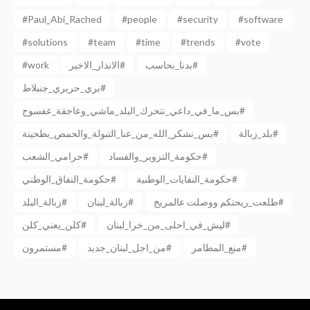
#Paul_Abi_Rached
#people
#security
#software
#solutions
#team
#time
#trends
#vote
#work
الانذار_الاخير#
بدنا_نحاسب#
بري_حريري_جنبلاط#
بس_ما_في_داعي_نتحرك_البلد_ماشي_وعاجقة_عفسوح#
بلد_زبالة#
بس_نشكر_الله_من_عنا_التبولة_والحمص_بطحينة#
حكومة_التزوير_والفساد#
حرامي_الشعب#
حكومة_النفايات_الوطنية#
حكومة_النفاق_الوطني#
طلعت_ريحتكم ووصلت عالمريخ#
زبالة_لبنان#
زبالة_البلد#
ليش_في_احلى_من_خرا_لبنان#
كلن_يعني_كلن#
منع_المطامر#
من_اجل_لبنان_جديد#
مستمرون#