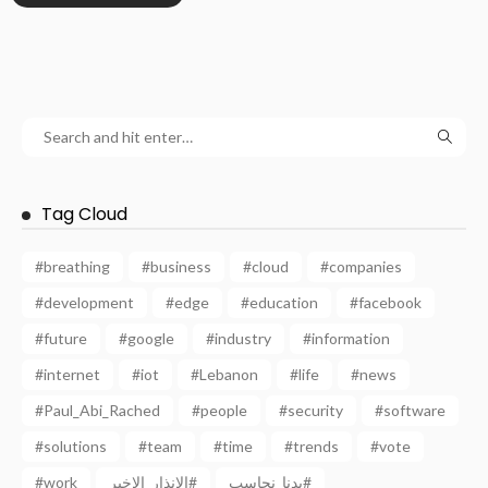
Tag Cloud
#breathing
#business
#cloud
#companies
#development
#edge
#education
#facebook
#future
#google
#industry
#information
#internet
#iot
#Lebanon
#life
#news
#Paul_Abi_Rached
#people
#security
#software
#solutions
#team
#time
#trends
#vote
#work
الانذار_الاخير#
بدنا_نحاسب#