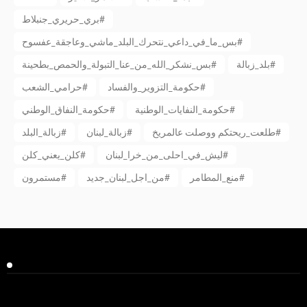
بري_حريري_جنبلاط#
بس_ما_في_داعي_نتحرك_البلد_ماشي_وعاجقة_عفسوح#
بلد_زبالة#
بس_نشكر_الله_من_عنا_التبولة_والحمص_بطحينة#
حكومة_التزوير_والفساد#
حرامي_الشعب#
حكومة_النفايات_الوطنية#
حكومة_النفاق_الوطني#
طلعت_ريحتكم ووصلت عالمريخ#
زبالة_لبنان#
زبالة_البلد#
ليش_في_احلى_من_خرا_لبنان#
كلن_يعني_كلن#
منع_المطامر#
من_اجل_لبنان_جديد#
مستمرون#
Facebook