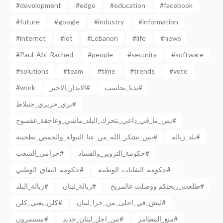
#development
#edge
#education
#facebook
#future
#google
#industry
#information
#internet
#iot
#Lebanon
#life
#news
#Paul_Abi_Rached
#people
#security
#software
#solutions
#team
#time
#trends
#vote
بدنا_نحاسب#
الانذار_الاخير#
#work
بري_حريري_جنبلاط#
بس_ما_في_داعي_نتحرك_البلد_ماشي_وعاجقة_عفسوح#
بلد_زبالة#
بس_نشكر_الله_من_عنا_التبولة_والحمص_بطحينة#
حكومة_التزوير_والفساد#
حرامي_الشعب#
حكومة_النفايات_الوطنية#
حكومة_النفاق_الوطني#
طلعت_ريحتكم ووصلت عالمريخ#
زبالة_لبنان#
زبالة_البلد#
ليش_في_احلى_من_خرا_لبنان#
كلن_يعني_كلن#
منع_المطامر#
من_اجل_لبنان_جديد#
مستمرون#