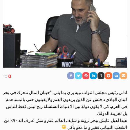
0
ادلى رئيس مجلس النواب نبيه بري بما يلي: “حيتان المال تتحرك في بحر
لبنان الهادىء. فتش عن الذين يريدون الغنم ولا يقبلون حتى بالمساهمة
في الغرم. كي لا يكون دولة بين الاغنياء، السلسلة ربح ليس فقط للناس
بل لخزينة الدولة”.
هيدا اهبل عايش ببحر ثروته و شايف العالم غنم و مش عارف انه ٩٠٪‏ من
الشعب اللبناني فقير و ما معو يأكل