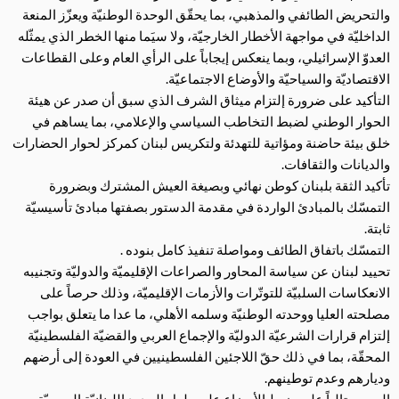
والتحريض الطائفي والمذهبي، بما يحقّق الوحدة الوطنيّة ويعزّز المنعة
الداخليّة في مواجهة الأخطار الخارجيّة، ولا سيَما منها الخطر الذي يمثّله
العدوّ الإسرائيلي، وبما ينعكس إيجاباً على الرأي العام وعلى القطاعات
الاقتصاديّة والسياحيّة والأوضاع الاجتماعيّة.
التأكيد على ضرورة إلتزام ميثاق الشرف الذي سبق أن صدر عن هيئة
الحوار الوطني لضبط التخاطب السياسي والإعلامي، بما يساهم في
خلق بيئة حاضنة ومؤاتية للتهدئة ولتكريس لبنان كمركز لحوار الحضارات
والديانات والثقافات.
تأكيد الثقة بلبنان كوطن نهائي وبصيغة العيش المشترك وبضرورة
التمسّك بالمبادئ الواردة في مقدمة الدستور بصفتها مبادئ تأسيسيّة
ثابتة.
التمسّك باتفاق الطائف ومواصلة تنفيذ كامل بنوده .
تحييد لبنان عن سياسة المحاور والصراعات الإقليميّة والدوليّة وتجنيبه
الانعكاسات السلبيّة للتوتّرات والأزمات الإقليميّة، وذلك حرصاً على
مصلحته العليا ووحدته الوطنيّة وسلمه الأهلي، ما عدا ما يتعلق بواجب
إلتزام قرارات الشرعيّة الدوليّة والإجماع العربي والقضيّة الفلسطينيّة
المحقّة، بما في ذلك حقّ اللاجئين الفلسطينيين في العودة إلى أرضهم
وديارهم وعدم توطينهم.
الحرص تالياً على ضبط الأوضاع على طول الحدود اللبنانيّة السوريّة