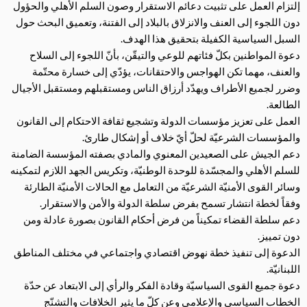
إلتزام العمل على تثبيت دعائم الاستقرار وصون السلم الأهلي والحؤول
دون اللجوء إلى العنف والانزلاق بالبلاد إلى الفتنة، وتعميق البحث حول
السبل السياسية الكفيلة بتحقيق هذا الهدف.
دعوة المواطنين بكلّ فئاتهم للوعي والتيقّن، بأنّ اللجوء إلى السلاح
والعنف، مهما تكن الهواجس والاحتقانات، يؤدّي إلى خسارة محتّمة
وضرر لجميع الأطراف ويهدّد أرزاق الناس ومستقبلهم ومستقبل الأجيال
الطالعة.
العمل على تعزيز مؤسسات الدولة وتشجيع ثقافة الاحتكام إلى القانون
والمؤسسات الشرعيّة لحلّ أيّ خلاف أو إشكال طارئ.
دعم الجيش على الصعيدين المعنوي والمادي بصفته المؤسسة الضامنة
للسلم الأهلي والمجسّدة للوحدة الوطنيّة، وتكريس الجهد اللازم لتمكينه
وسائر القوى الأمنيّة الشرعيّة من التعامل مع الحالات الأمنيّة الطارئة
وفقاً لخطة انتشار تسمح بفرض سلطة الدولة والأمن والاستقرار.
دعم سلطة القضاء تمكيناً من فرض أحكام القانون بصورة عادلة ومن
دون تمييز.
الدعوة إلى تنفيذ خطة نهوض اقتصادي واجتماعي في مختلف المناطق
اللبنانيّة.
دعوة جميع القوى السياسيّة وقادة الفكر والرأي إلى الابتعاد عن حدّة
الخطاب السياسي والإعلامي وعن كلّ ما يثير الخلافات والتشنّج