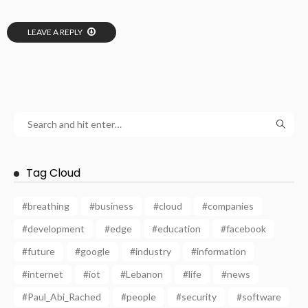
LEAVE A REPLY
Tag Cloud
#breathing
#business
#cloud
#companies
#development
#edge
#education
#facebook
#future
#google
#industry
#information
#internet
#iot
#Lebanon
#life
#news
#Paul_Abi_Rached
#people
#security
#software