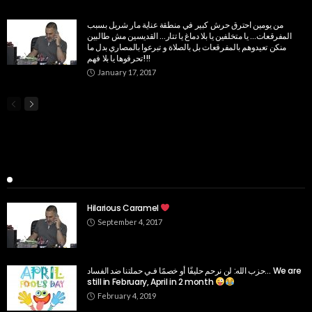
من يومين احترق حرش كبير في منطقة عناية مار شربل بسبب
المفرقعات… يا متخلفين يا بلا دماغ يا تتار… القديسين مش طالبين
منكن تعيدوهم بالمفرقعات بل بالصلاة و تبرعوا بالمصاري بدل ما
تحرقوها يا بلا فهم!!!
January 17, 2017
Popular Week
Hilarious Caramel
September 4, 2017
حزب الله: لن نرحم حليفًا أو خصمًا فـي حملتنا ضد الفساد… We are
still in February, April in 2 month
February 4, 2019