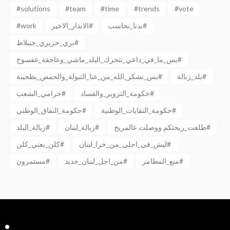
#solutions
#team
#time
#trends
#vote
بدنا_نحاسب#
الانذار_الاخير#
#work
بري_حريري_جنبلاط#
بس_ما_في_داعي_نتحرك_البلد_ماشي_وعاجقة_عفسوح#
بلد_زبالة#
بس_نشكر_الله_من_عنا_التبولة_والحمص_بطحينة#
حكومة_التزوير_والفساد#
حرامي_الشعب#
حكومة_النفايات_الوطنية#
حكومة_النفاق_الوطني#
طلعت_ريحتكم ووصلت عالمريخ#
زبالة_لبنان#
زبالة_البلد#
ليش_في_احلى_من_خرا_لبنان#
كلن_يعني_كلن#
منع_المطامر#
من_اجل_لبنان_جديد#
مستمرون#
Facebook