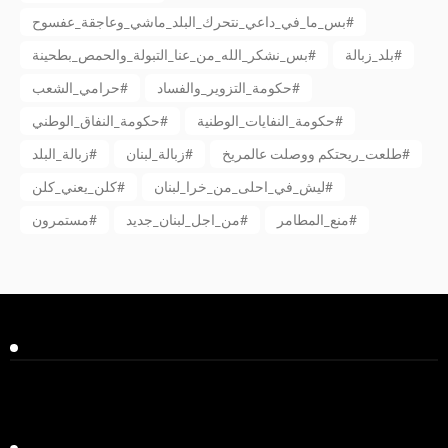
بس_ما_في_داعي_نتحرك_البلد_ماشي_وعاجقة_عفسوح#
بلد_زبالة#
بس_نشكر_الله_من_عنا_التبولة_والحمص_بطحينة#
حكومة_التزوير_والفساد#
حرامي_الشعب#
حكومة_النفايات_الوطنية#
حكومة_النفاق_الوطني#
طلعت_ريحتكم ووصلت عالمريخ#
زبالة_لبنان#
زبالة_البلد#
ليش_في_احلى_من_خرا_لبنان#
كلن_يعني_كلن#
منع_المطامر#
من_اجل_لبنان_جديد#
مستمرون#
Facebook
Twitter