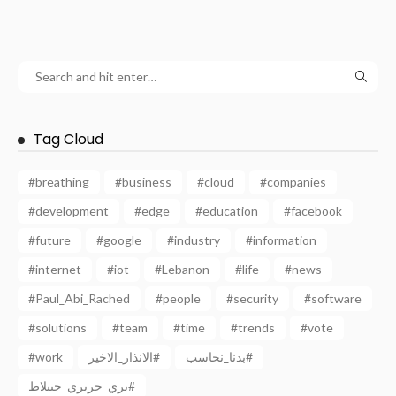
Tag Cloud
#breathing
#business
#cloud
#companies
#development
#edge
#education
#facebook
#future
#google
#industry
#information
#internet
#iot
#Lebanon
#life
#news
#Paul_Abi_Rached
#people
#security
#software
#solutions
#team
#time
#trends
#vote
#work
الانذار_الاخير#
بدنا_نحاسب#
بري_حريري_جنبلاط#