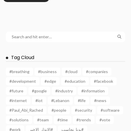
Tag Cloud
#breathing
#business
#cloud
#companies
#development
#edge
#education
#facebook
#future
#google
#industry
#information
#internet
#iot
#Lebanon
#life
#news
#Paul_Abi_Rached
#people
#security
#software
#solutions
#team
#time
#trends
#vote
#work
الانذار_الاخير#
بدنا_نحاسب#