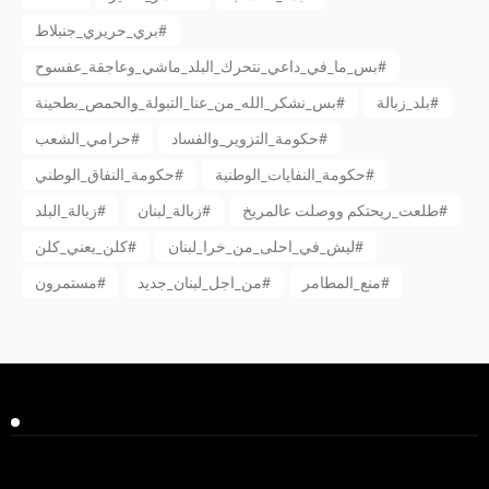
بري_حريري_جنبلاط#
بس_ما_في_داعي_نتحرك_البلد_ماشي_وعاجقة_عفسوح#
بلد_زبالة#
بس_نشكر_الله_من_عنا_التبولة_والحمص_بطحينة#
حكومة_التزوير_والفساد#
حرامي_الشعب#
حكومة_النفايات_الوطنية#
حكومة_النفاق_الوطني#
طلعت_ريحتكم ووصلت عالمريخ#
زبالة_لبنان#
زبالة_البلد#
ليش_في_احلى_من_خرا_لبنان#
كلن_يعني_كلن#
منع_المطامر#
من_اجل_لبنان_جديد#
مستمرون#
Facebook