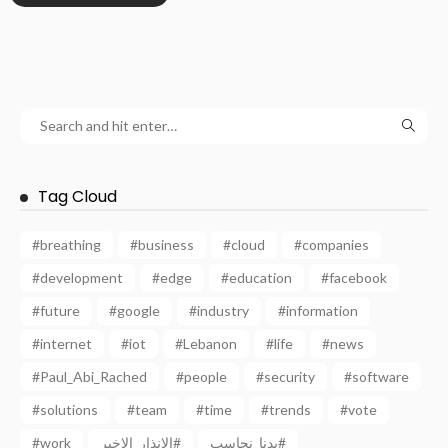
Tag Cloud
#breathing
#business
#cloud
#companies
#development
#edge
#education
#facebook
#future
#google
#industry
#information
#internet
#iot
#Lebanon
#life
#news
#Paul_Abi_Rached
#people
#security
#software
#solutions
#team
#time
#trends
#vote
#work
الانذار_الاخير#
بدنا_نحاسب#