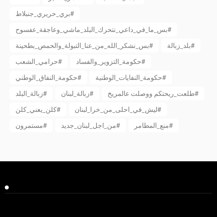
بري_حريري_جنبلاط#
بس_ما_في_داعي_نتحرك_البلد_ماشي_وعاجقة_عفسوح#
بلد_زبالة#
بس_نشكر_الله_من_عنا_التبولة_والحمص_بطحينة#
حكومة_التزوير_والفساد#
حرامي_الشعب#
حكومة_النفايات_الوطنية#
حكومة_النفاق_الوطني#
طلعت_ريحتكم ووصلت عالمريخ#
زبالة_لبنان#
زبالة_البلد#
ليش_في_احلى_من_خرا_لبنان#
كلن_يعني_كلن#
منع_المطامر#
من_اجل_لبنان_جديد#
مستمرون#
Facebook