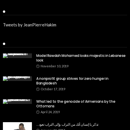
Twitter
Tweets by JeanPierreHakim
Recent Posts
Model Rawdah Mohamed looks majestic in Lebanese
look
November 10, 2019
A nonprofit group strives for zero hunger in
Bangladesh
October 17, 2019
What led to the genocide of Armenians by the
Ottomans
April 24, 2019
…تذكر يا إنسان أنك من التراب وإلى التراب تعود