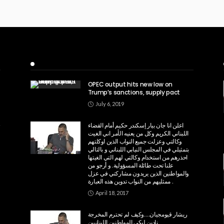
Recent Posts
OPEC output hits new low on
Trump’s sanctions, supply pact
July 6, 2019
اعلن انا جان بيار إسكندر حكيم أمام القضاء
اللبناني الكريم وكل من يعنيه الأمر اني الغيت
وكالتي وعزلت جميع النواب الذين اوكلتهم
بتمثيلي في المجلس النيابي اللبناني و بالتالي
احذرهم من استخدام وكالتي لهم التي الغيتها
علنا تحت طائلة المسؤولية. و أرجو من
والمواطنين الذين يريدون مشاركتي في عزل
ممثليهم من النواب تدوين هذه العبارة .
April 18, 2017
ريشار قيومجيان….وكيف لم تحترم المخرجة
نادين لبكي المواطنين اللبنانيين