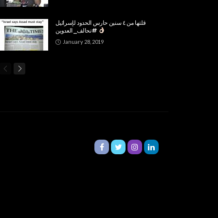
قلتها من ٤ سنين حارس الحدود لإسرائيل
#تحالف_العدوين
January 28, 2019