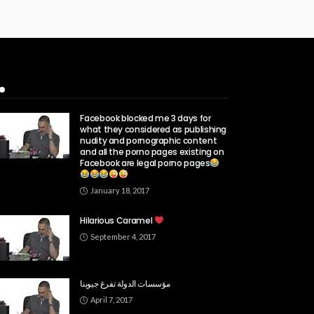
Popular Week
Facebook blocked me 3 days for
what they considered as publishing
nudity and pornographic content
and all the porno pages existing on
Facebook are legal porno pages
January 18, 2017
Hilarious Caramel
September 4, 2017
مؤسسات الدولة تفرغ جيوبنا
April 7, 2017