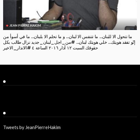
JEAN PIERRE HAKIM
ما تتحول الا للبنان… ما تتنفس الا لبنان… و ما تحلم الا بلبنان… ما في أسوأ من
إنّو تفقد هويتك… خلي هويتك لبنان… #من_اجل_لبنان_جديد نزال طالب بكل
حقوقك السبت ١٢ آذار ٢٠١٦ الساعة ٤ #الانذار_الاخير
Facebook
Twitter
Tweets by JeanPierreHakim